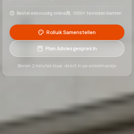
Bestel eenvoudig online
1000+ tevreden klanten
Rolluik Samenstellen
Plan Adviesgesprek In
Binnen 2 minuten klaar, direct in uw winkelmandje