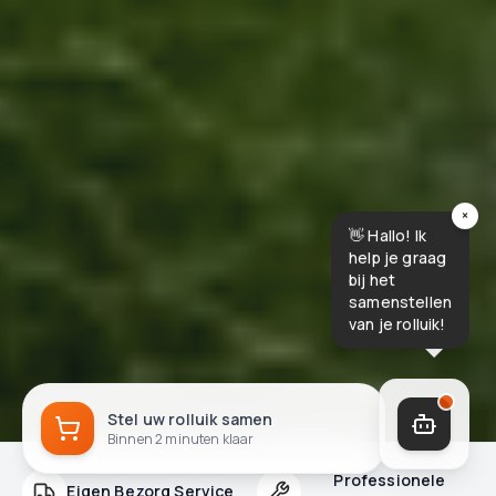
×
👋 Hallo! Ik
help je graag
bij het
samenstellen
van je rolluik!
Stel uw rolluik samen
Binnen 2 minuten klaar
Professionele
Eigen Bezorg Service